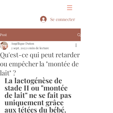
&
Se connecter
Post
Angélique Duton
2 sept. 2022
1 min de lecture
Qu'est-ce qui peut retarder
ou empêcher la "montée de
lait" ?
La lactogénèse de 
stade II ou "montée 
de lait" ne se fait pas 
uniquement grâce 
aux tétées du bébé.